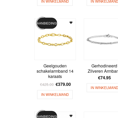
IN WINKELMAND
IN WINKELMAN
AANBIEDING!
Geelgouden
Gerhodineerd
schakelarmband 14
Zilveren Armba
karaats
€
74.95
€
379.00
€
425.00
IN WINKELMAN
IN WINKELMAND
AANBIEDING!