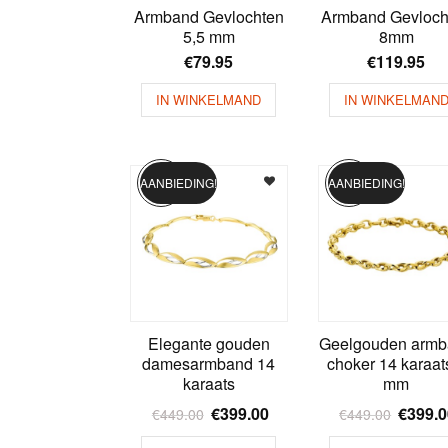
Armband Gevlochten
Armband Gevloch
5,5 mm
8mm
€
79.95
€
119.95
IN WINKELMAND
IN WINKELMAN
AANBIEDING!
AANBIEDING!
Elegante gouden
Geelgouden armb
damesarmband 14
choker 14 karaat
karaats
mm
€
399.00
€
399.
€
449.00
€
449.00