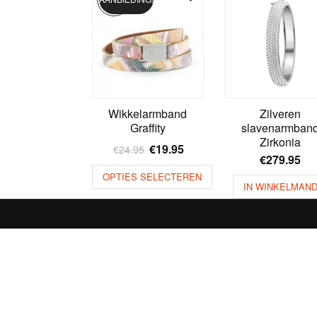
Wikkelarmband
Zilveren
Graffity
slavenarmban
Zirkonia
€
19.95
€
24.95
€
279.95
OPTIES SELECTEREN
IN WINKELMAN