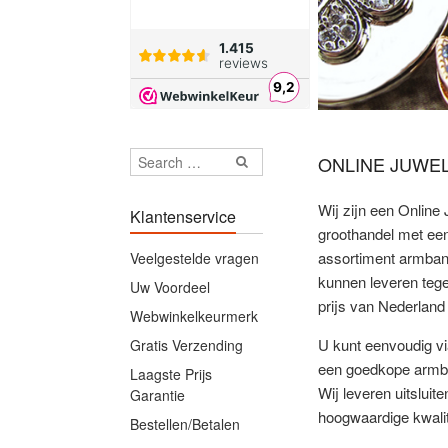
ONLINE JUWE
Wij zijn een Online 
Klantenservice
groothandel met een
assortiment armban
Veelgestelde vragen
kunnen leveren teg
Uw Voordeel
prijs van Nederland 
Webwinkelkeurmerk
U kunt eenvoudig v
Gratis Verzending
een goedkope armba
Laagste Prijs
Wij leveren uitslui
Garantie
hoogwaardige kwalit
Bestellen/Betalen