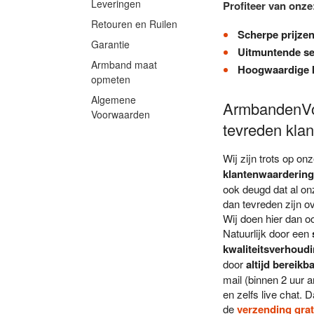
Leveringen
Profiteer van onze
Retouren en Ruilen
Scherpe prijze
Garantie
Uitmuntende se
Armband maat
Hoogwaardige k
opmeten
Algemene
ArmbandenVoo
Voorwaarden
tevreden klan
Wij zijn trots op on
klantenwaardering
ook deugd dat al on
dan tevreden zijn o
Wij doen hier dan oo
Natuurlijk door een
kwaliteitsverhoud
door
altijd bereikb
mail (binnen 2 uur a
en zelfs live chat. D
de
verzending grat