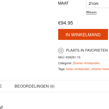
MAAT
Wissen
€
94.95
IN WINKELMAND
PLAATS IN FAVORIETEN
SKU:
K06291.10
.
Categorie:
Zilveren Armbanden
.
Tags:
heren armbanden
,
zilveren her
E
BEOORDELINGEN (0)
M