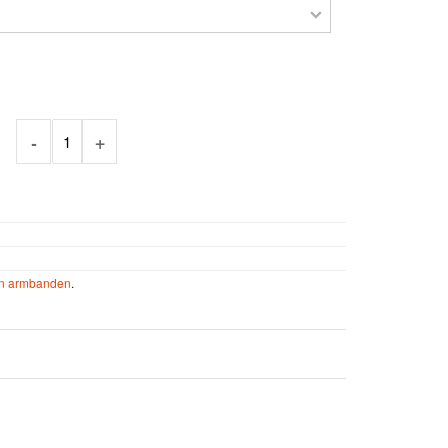
Aantal
en armbanden
.