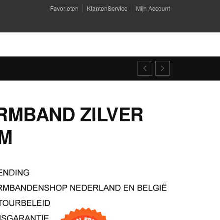
Favorieten
KlantenService
Mijn Account
RMBAND ZILVER
MM