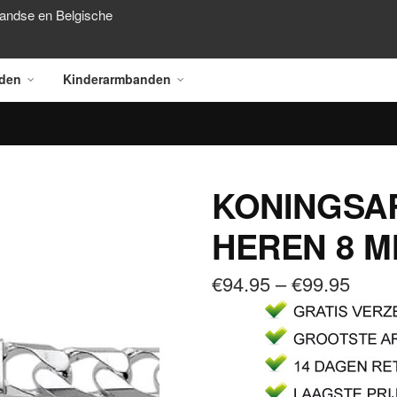
landse en Belgische
den
Kinderarmbanden
KONINGSA
HEREN 8 
€
94.95
–
€
99.95