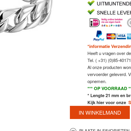
*informatie Verzendi
Heeft u vragen over 
Tel. ( +31) (0)85-4017
Al onze producten word
vervoerder geleverd. 
opnemen.
*** OP VOORRAAD *
* Lengte 21 mm en b
Kijk hier voor onze
S
IN WINKELMAND
PLAATS IN FAVORIETEN