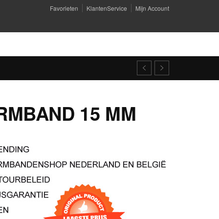
Favorieten
KlantenService
Mijn Account
RMBAND 15 MM