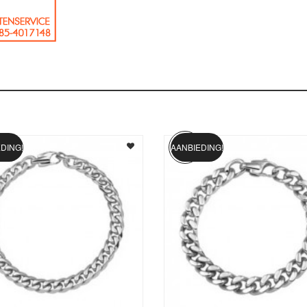
DING!
AANBIEDING!