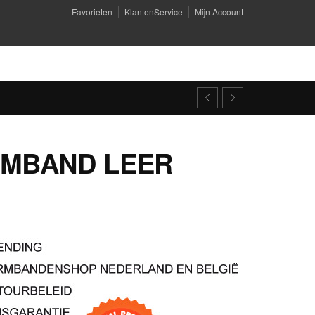
Favorieten
KlantenService
Mijn Account
RMBAND LEER