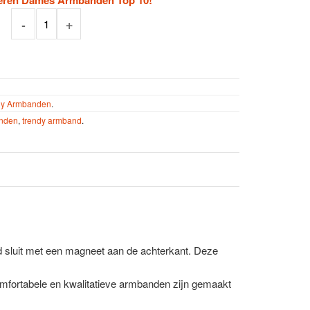
eren Dames Armbanden Top 10!
Aantal
dy Armbanden
.
anden
,
trendy armband
.
d sluit met een magneet aan de achterkant. Deze
comfortabele en kwalitatieve armbanden zijn gemaakt