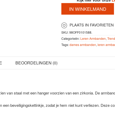
Kijk hier voor onze
L
IN WINKELMAND
PLAATS IN FAVORIETEN
SKU:
98OFF0101588
.
Categorieën:
Leren Armbanden
,
Tren
Tags:
dames armbanden
,
leren armb
E
BEOORDELINGEN (0)
rzien van staal met een hanger voorzien van een zirkonia. De armban
 een beveiligingskettinkje, zodat je hem niet kunt verliezen. Deze 