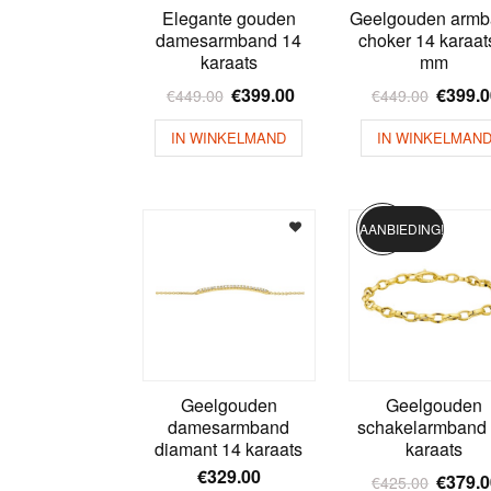
Elegante gouden
Geelgouden armb
damesarmband 14
choker 14 karaat
karaats
mm
€
399.00
€
399.
€
449.00
€
449.00
IN WINKELMAND
IN WINKELMAN
AANBIEDING!
Geelgouden
Geelgouden
damesarmband
schakelarmband
diamant 14 karaats
karaats
€
329.00
€
379.
€
425.00