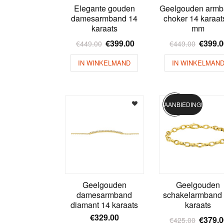
Elegante gouden
Geelgouden armb
damesarmband 14
choker 14 karaat
karaats
mm
€
399.00
€
399.
€
449.00
€
449.00
IN WINKELMAND
IN WINKELMAN
AANBIEDING!
Geelgouden
Geelgouden
damesarmband
schakelarmband
diamant 14 karaats
karaats
€
329.00
€
379.
€
425.00